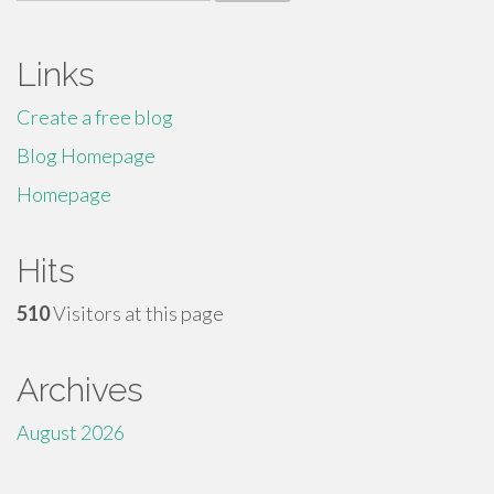
for:
Links
Create a free blog
Blog Homepage
Homepage
Hits
510
Visitors at this page
Archives
August 2026