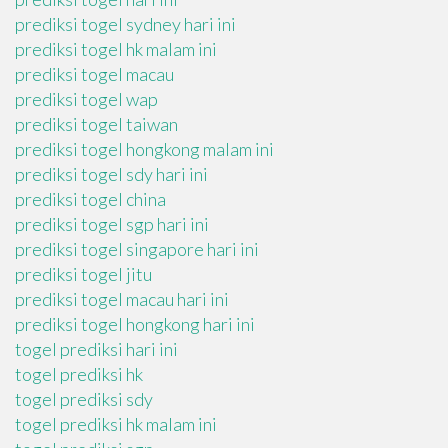
prediksi togel sydney hari ini
prediksi togel hk malam ini
prediksi togel macau
prediksi togel wap
prediksi togel taiwan
prediksi togel hongkong malam ini
prediksi togel sdy hari ini
prediksi togel china
prediksi togel sgp hari ini
prediksi togel singapore hari ini
prediksi togel jitu
prediksi togel macau hari ini
prediksi togel hongkong hari ini
togel prediksi hari ini
togel prediksi hk
togel prediksi sdy
togel prediksi hk malam ini