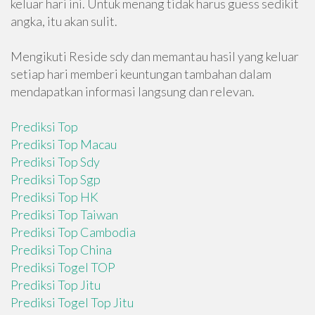
keluar hari ini. Untuk menang tidak harus guess sedikit
angka, itu akan sulit.
Mengikuti Reside sdy dan memantau hasil yang keluar
setiap hari memberi keuntungan tambahan dalam
mendapatkan informasi langsung dan relevan.
Prediksi Top
Prediksi Top Macau
Prediksi Top Sdy
Prediksi Top Sgp
Prediksi Top HK
Prediksi Top Taiwan
Prediksi Top Cambodia
Prediksi Top China
Prediksi Togel TOP
Prediksi Top Jitu
Prediksi Togel Top Jitu