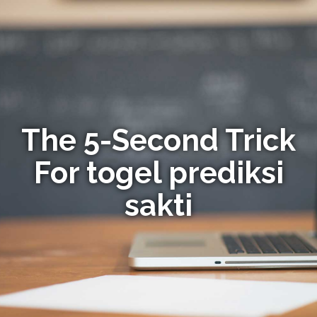
The 5-Second Trick
For togel prediksi
sakti