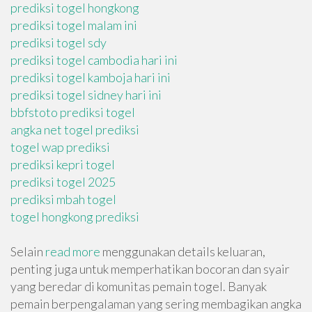
prediksi togel hongkong
prediksi togel malam ini
prediksi togel sdy
prediksi togel cambodia hari ini
prediksi togel kamboja hari ini
prediksi togel sidney hari ini
bbfstoto prediksi togel
angka net togel prediksi
togel wap prediksi
prediksi kepri togel
prediksi togel 2025
prediksi mbah togel
togel hongkong prediksi
Selain
read more
menggunakan details keluaran,
penting juga untuk memperhatikan bocoran dan syair
yang beredar di komunitas pemain togel. Banyak
pemain berpengalaman yang sering membagikan angka