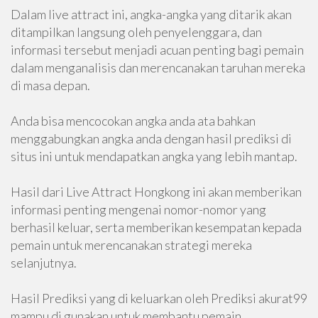
Dalam live attract ini, angka-angka yang ditarik akan
ditampilkan langsung oleh penyelenggara, dan
informasi tersebut menjadi acuan penting bagi pemain
dalam menganalisis dan merencanakan taruhan mereka
di masa depan.
Anda bisa mencocokan angka anda ata bahkan
menggabungkan angka anda dengan hasil prediksi di
situs ini untuk mendapatkan angka yang lebih mantap.
Hasil dari Live Attract Hongkong ini akan memberikan
informasi penting mengenai nomor-nomor yang
berhasil keluar, serta memberikan kesempatan kepada
pemain untuk merencanakan strategi mereka
selanjutnya.
Hasil Prediksi yang di keluarkan oleh Prediksi akurat99
mampu di gunakan untuk membantu pemain